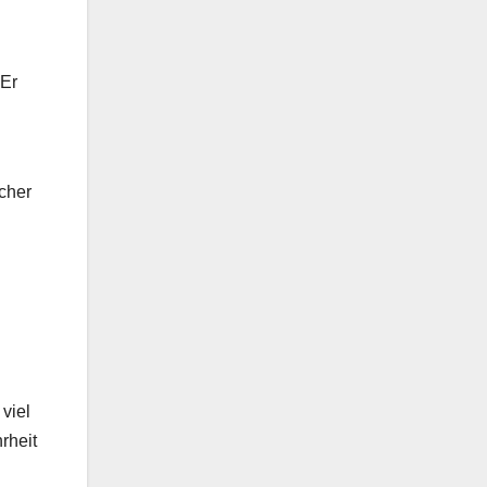
 Er
cher
viel
rheit