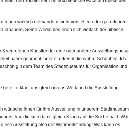
on Vater und Tochter sehr unterschiedliche Facetten desselben
ch nun wirklich niemandem mehr vorstellen oder gar erklären.
Bildhauern. Seine Werke bedienen sich vielfach der biblisch-
r 3 vertretenen Künstler der eine oder andere Ausstellungsbesu
hrheit näher gebracht, oder er erkennt die wahre Schönheit. Ich
keschön gilt dem Team des Stadtmuseums für Organisation und
 bereit erklärt, uns gleich in das Werk und die Ausstellung
 Ich wünsche Ihnen für Ihre Ausstellung in unserem Stadtmuseum 
ucherschar, die sich damit gleich 3-fach auf die Suche nach Wah
t diese Ausstellung also der Wahrheitsfindung! Was kann es