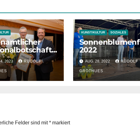
ULTUR
KUNST/KULTUR
SOZIALES
namtlicher
Sonnenblumenf
onalbotschafte
2022
14, 2023
RUDOLF
AUG. 28, 2022
RUDOLF
UES
GROTHUES
erliche Felder sind mit
*
markiert