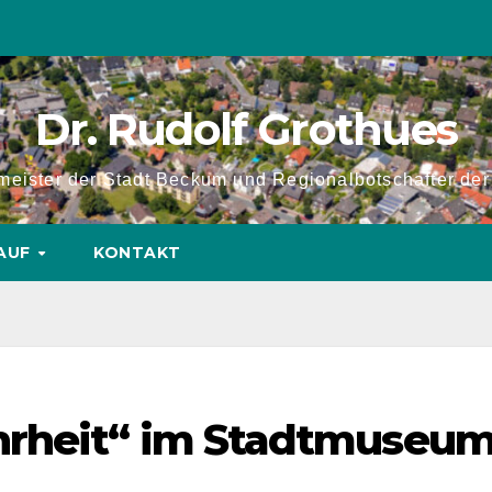
Dr. Rudolf Grothues
rmeister der Stadt Beckum und Regionalbotschafter de
AUF
KONTAKT
hrheit“ im Stadtmuseu