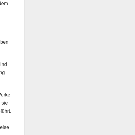
 dem
eben
sind
ung
Werke
 sie
führt,
Reise