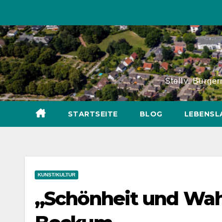
Zum
Inhalt
springen
Stellv. Bürge
STARTSEITE
BLOG
LEBENSL
KUNST/KULTUR
„Schönheit und Wa