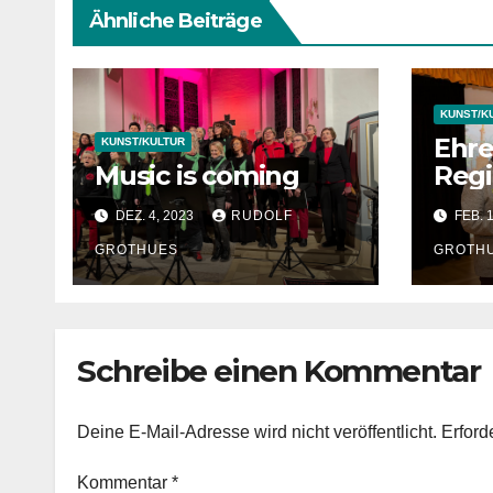
Ähnliche Beiträge
KUNST/K
Ehre
KUNST/KULTUR
Music is coming
Regi
r
DEZ. 4, 2023
RUDOLF
FEB. 
GROTHUES
GROTH
Schreibe einen Kommentar
Deine E-Mail-Adresse wird nicht veröffentlicht.
Erford
Kommentar
*