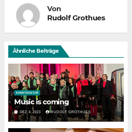
Von
Rudolf Grothues
Ähnliche Beiträge
KUNST/KULTUR
Music is coming
DEZ. 4, 2023
RUDOLF GROTHUES