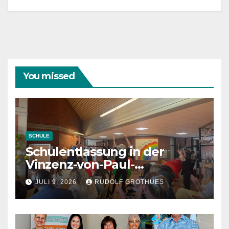
You missed
SCHULE
Schulentlassung in der
Vinzenz-von-Paul-
Schule 2026
JULI 9, 2026
RUDOLF GROTHUES