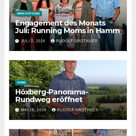
NRW-STIFTUNG
Engagement des Monats
Juli: Running Moms in Hamm
JULI 7, 2026
RUDOLF GROTHUES
OHNE
Höxberg-Panorama-
Rundweg eröffnet
MAI 28, 2026
RUDOLF GROTHUES