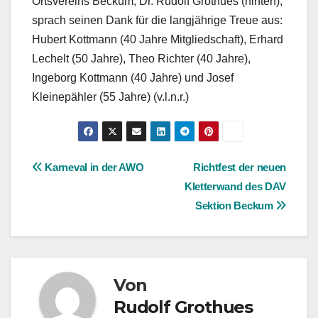
Ortsvereins Beckum, Dr. Rudolf Grothues (hinten),
sprach seinen Dank für die langjährige Treue aus:
Hubert Kottmann (40 Jahre Mitgliedschaft), Erhard
Lechelt (50 Jahre), Theo Richter (40 Jahre),
Ingeborg Kottmann (40 Jahre) und Josef
Kleinepähler (55 Jahre) (v.l.n.r.)
Beitragsnavigation
Karneval in der AWO
Richtfest der neuen
Kletterwand des DAV
Sektion Beckum
Von
Rudolf Grothues