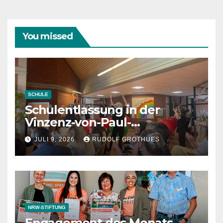
You missed
SCHULE
Schulentlassung in der
Vinzenz-von-Paul-
Schule 2026
JULI 9, 2026
RUDOLF GROTHUES
NRW-STIFTUNG
Engagement des Monats