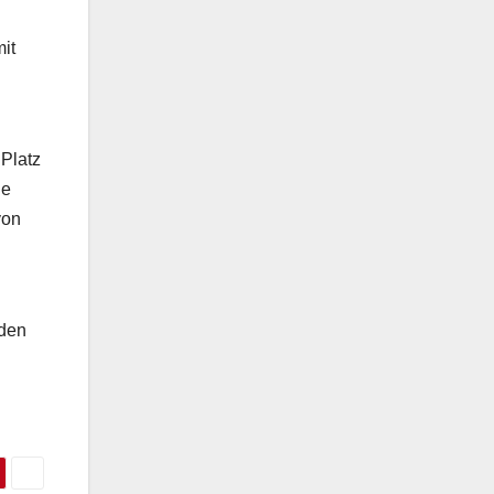
it
Platz
he
von
 den