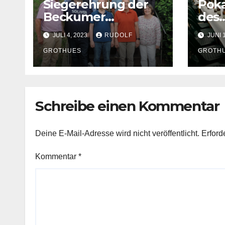
Siegerehrung der
Poka
Beckumer
des
Sportschützen
Bür
JULI 4, 2023
RUDOLF
JUNI 
ls
GROTHUES
GROTH
Schreibe einen Kommentar
Deine E-Mail-Adresse wird nicht veröffentlicht.
Erford
Kommentar
*