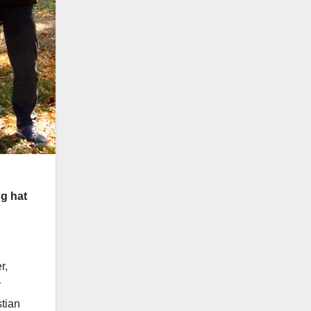
ng hat
r,
r
stian