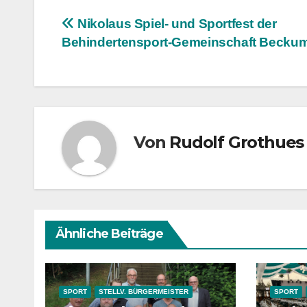
Beitragsnavigation
Nikolaus Spiel- und Sportfest der
Behindertensport-Gemeinschaft Beckum 
Von
Rudolf Grothues
Ähnliche Beiträge
SPORT
STELLV. BÜRGERMEISTER
SPORT