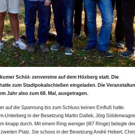
kumer Schüt- zenvereine auf dem Höxberg statt. Die
 hatte zum Stadtpokalschießen eingeladen. Die Veranstaltu
esem Jahr also zum 68. Mal, ausgetragen.
r auf die Spannung bis zum Schluss keinen Einfluß hatte.
um-Unterberg in der Besetzung Martin Dallek, Jörg Söldenwagne
en knapp durch. Mit einem Ring weniger (l87 Ringe) belegte de
 zweiten Platz. Sie schoss in der Besetzung André Hebert, Chri