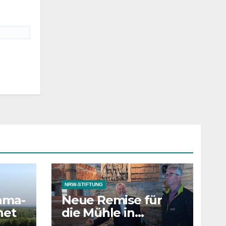
NRW-STIFTUNG
ama-
Neue Remise für
net
die Mühle in
Ennigerloh