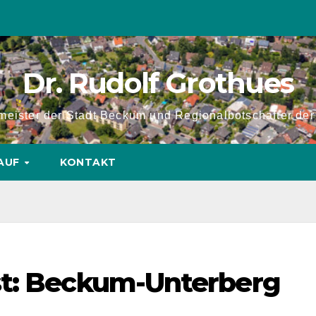
Dr. Rudolf Grothues
rmeister der Stadt Beckum und Regionalbotschafter de
AUF
KONTAKT
st: Beckum-Unterberg