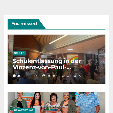
You missed
SCHULE
Schulentlassung in der
Vinzenz-von-Paul-
Schule 2026
JULI 9, 2026
RUDOLF GROTHUES
NRW-STIFTUNG